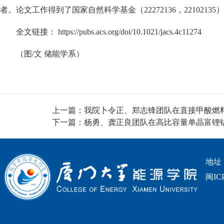
者。论文工作得到了国家自然科学基金（22272136，2210213
全文链接： https://pubs.acs.org/doi/10.1021/jacs.4c11274
（图/文 储能学系）
上一篇：我院卜令正、郑志锋团队在直接甲酸燃
下一篇：杨勇、龚正良团队在高比容量单晶富锂
地址
闽IC