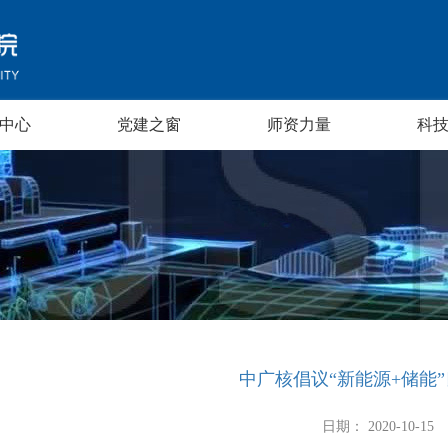
中心
党建之窗
师资力量
科
中广核倡议“新能源+储能
日期： 2020-10-15